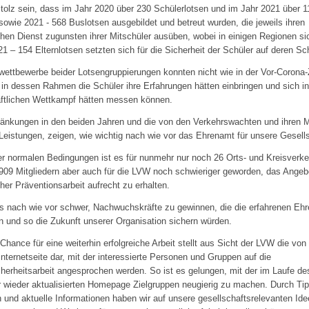
olz sein, dass im Jahr 2020 über 230 Schülerlotsen und im Jahr 2021 über 1
sowie 2021 - 568 Buslotsen ausgebildet und betreut wurden, die jeweils ihren
hen Dienst zugunsten ihrer Mitschüler ausüben, wobei in einigen Regionen si
1 – 154 Elternlotsen setzten sich für die Sicherheit der Schüler auf deren Sc
ettbewerbe beider Lotsengruppierungen konnten nicht wie in der Vor-Corona-
, in dessen Rahmen die Schüler ihre Erfahrungen hätten einbringen und sich i
aftlichen Wettkampf hätten messen können.
änkungen in den beiden Jahren und die von den Verkehrswachten und ihren M
Leistungen, zeigen, wie wichtig nach wie vor das Ehrenamt für unsere Gesells
er normalen Bedingungen ist es für nunmehr nur noch 26 Orts- und Kreisverk
.909 Mitgliedern aber auch für die LVW noch schwieriger geworden, das Angeb
her Präventionsarbeit aufrecht zu erhalten.
es nach wie vor schwer, Nachwuchskräfte zu gewinnen, die die erfahrenen Eh
n und so die Zukunft unserer Organisation sichern würden.
Chance für eine weiterhin erfolgreiche Arbeit stellt aus Sicht der LVW die von 
Internetseite dar, mit der interessierte Personen und Gruppen auf die
herheitsarbeit angesprochen werden. So ist es gelungen, mit der im Laufe de
 wieder aktualisierten Homepage Zielgruppen neugierig zu machen. Durch Tip
und aktuelle Informationen haben wir auf unsere gesellschaftsrelevanten Id