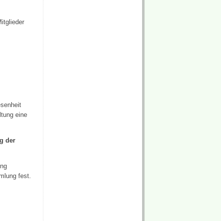
itglieder
esenheit
ltung eine
g der
ung
mlung fest.