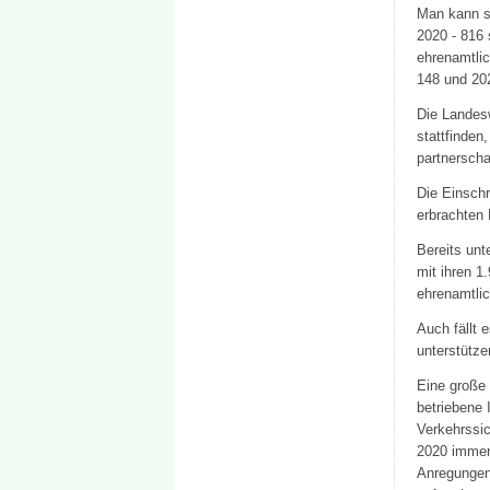
Man kann st
2020 - 816 
ehrenamtlic
148 und 202
Die Landesw
stattfinden
partnersch
Die Einschr
erbrachten 
Bereits unt
mit ihren 1
ehrenamtlic
Auch fällt 
unterstütze
Eine große 
betriebene 
Verkehrssic
2020 immer
Anregungen 