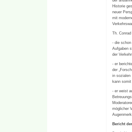
der anbahne
Historie ge
neuer Pers
mit moderne
Verkehrswac
Th. Conrad
- die scho
Aufgaben st
der Verkehr
- er berich
der „Forsch
in sozialen
kann somit 
- er weist 
Betreuungs
Moderatore
möglicher V
Augenmerk 
Bericht de