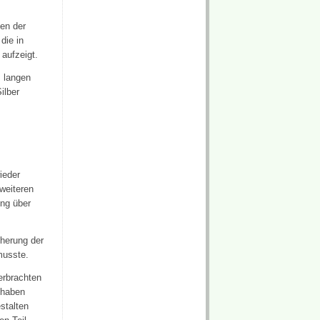
en der
die in
aufzeigt.
 langen
ilber
ieder
weiteren
ung über
cherung der
musste.
erbrachten
 haben
stalten