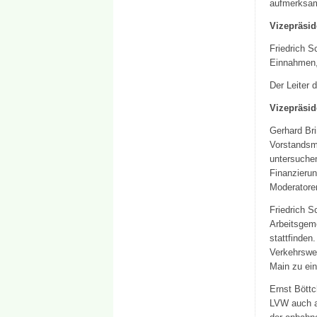
aufmerksam
Vizepräsid
Friedrich S
Einnahmen,
Der Leiter 
Vizepräsid
Gerhard Bri
Vorstandsmi
untersuchen
Finanzieru
Moderatore
Friedrich S
Arbeitsgem
stattfinden
Verkehrswe
Main zu ei
Ernst Böttc
LVW auch au