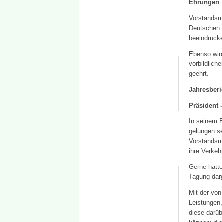
Ehrungen
Vorstandsm
Deutschen V
beeindruck
Ebenso wir
vorbildlich
geehrt.
Jahresberi
Präsident -
In seinem B
gelungen s
Vorstandsm
ihre Verkeh
Gerne hätte
Tagung darg
Mit der von
Leistungen,
diese darüb