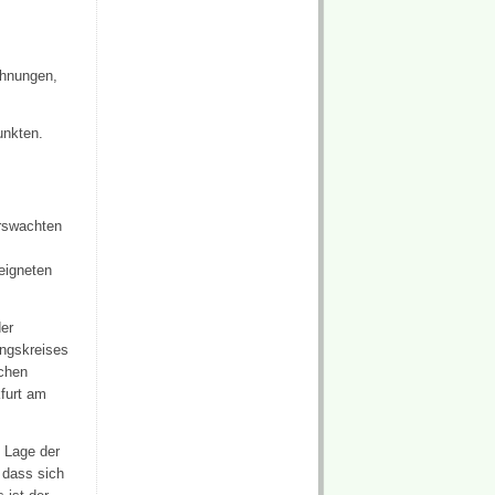
chnungen,
unkten.
hrswachten
eigneten
der
ungskreises
schen
furt am
n Lage der
 dass sich