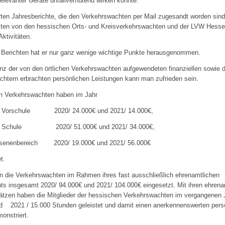
relevanter Geräte unfallverhütend wirken konnte.
rten Jahresberichte, die den Verkehrswachten per Mail zugesandt worden sind
gsten von den hessischen Orts- und Kreisverkehrswachten und der LVW Hess
Aktivitäten.
 Berichten hat er nur ganz wenige wichtige Punkte herausgenommen.
anz der von den örtlichen Verkehrswachten aufgewendeten finanziellen sowie 
htern erbrachten persönlichen Leistungen kann man zufrieden sein.
en Verkehrswachten haben im Jahr
h Vorschule 2020/ 24.000€ und 2021/ 14.000€,
ch Schule 2020/ 51.000€ und 2021/ 34.000€,
senenbereich 2020/ 19.000€ und 2021/ 56.000€
t.
n die Verkehrswachten im Rahmen ihres fast ausschließlich ehrenamtlichen
s insgesamt 2020/ 94.000€ und 2021/ 104.000€ eingesetzt. Mit ihren ehrena
sätzen haben die Mitglieder der hessischen Verkehrswachten im vergangenen 
 2021 / 15.000 Stunden geleistet und damit einen anerkennenswerten pers
onstriert.