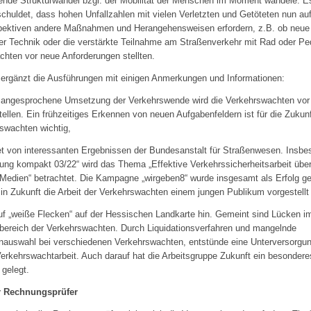
nde Strukturwandel bzgl. der Mobilität der Menschen im Moment wandele. Es
schuldet, dass hohen Unfallzahlen mit vielen Verletzten und Getöteten nun au
pektiven andere Maßnahmen und Herangehensweisen erfordern, z.B. ob neue
r Technik oder die verstärkte Teilnahme am Straßenverkehr mit Rad oder Pe
hten vor neue Anforderungen stellten.
 ergänzt die Ausführungen mit einigen Anmerkungen und Informationen:
n angesprochene Umsetzung der Verkehrswende wird die Verkehrswachten vor
ellen. Ein frühzeitiges Erkennen von neuen Aufgabenfeldern ist für die Zukunf
swachten wichtig,
tet von interessanten Ergebnissen der Bundesanstalt für Straßenwesen. Insb
ung kompakt 03/22“ wird das Thema „Effektive Verkehrssicherheitsarbeit über
 Medien“ betrachtet. Die Kampagne „wirgeben8“ wurde insgesamt als Erfolg g
in Zukunft die Arbeit der Verkehrswachten einem jungen Publikum vorgestellt
auf „weiße Flecken“ auf der Hessischen Landkarte hin. Gemeint sind Lücken i
bereich der Verkehrswachten. Durch Liquidationsverfahren und mangelnde
nauswahl bei verschiedenen Verkehrswachten, entstünde eine Unterversorgu
erkehrswachtarbeit. Auch darauf hat die Arbeitsgruppe Zukunft ein besondere
gelegt.
r Rechnungsprüfer