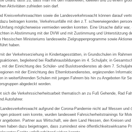
se Bilanz lässt zu, dass man mit den materiellen, ideellen und zu einem groß
hen Aktivitäten zufrieden sein darf.
und Kreisverkehrswachten sowie die Landesverkehrswacht können darauf vert
 dazu beitragen konnte, Verkehrsunfälle mit den z.T. schwerwiegenden person
n Umfang möglicherweise vermieden werden konnten. Eine Ursache dafür war, 
chten in Abstimmung mit der DVW und mit Zustimmung und Unterstützung d
 Hessischen Ministeriums landesweite Zielgruppenprogramme sowie Aktionen 
führt haben.
mit der Verkehrserziehung in Kindertagesstätten, in Grundschulen im Rahme
saktionen, begleitend bei Radfahrausbildungen im 4. Schuljahr, in Gesamtsc
mit der Einrichtung des Schüler- und Buslotsendienstes ab dem 7. Schuljahr
Regionen mit der Einrichtung des Elternlotsendienstes, ergänzenden Informat
n in weiterführenden Schulen mit jungen Fahrern bis hin zu Angeboten für Se
ltersgruppen abgedeckt worden.
et sich die Verkehrssicherheitsarbeit thematisch an zu Fuß Gehende, Rad Fa
nd Autofahrer.
 Landesverkehrswacht aufgrund der Corona-Pandemie nicht auf Messen und öf
ngen präsent sein konnte, wurden landesweit Fahrsicherheitstrainings für Mot
 angeboten. Partner aus Wirtschaft, wie dem Land Hessen, den Kreisen u
nen haben dazu beigetragen, dass zumindest eine öffentlichkeitswirksame Pr