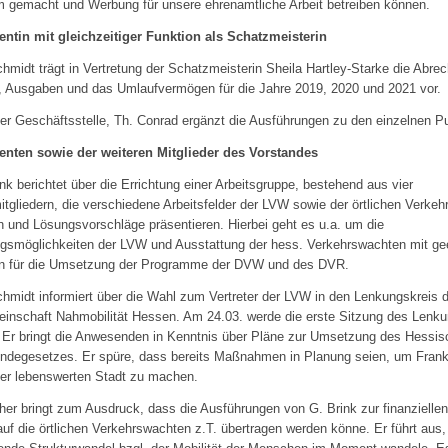
 gemacht und Werbung für unsere ehrenamtliche Arbeit betreiben können.
entin mit gleichzeitiger Funktion als Schatzmeisterin
chmidt trägt in Vertretung der Schatzmeisterin Sheila Hartley-Starke die Abre
 Ausgaben und das Umlaufvermögen für die Jahre 2019, 2020 und 2021 vor.
der Geschäftsstelle, Th. Conrad ergänzt die Ausführungen zu den einzelnen P
enten sowie der weiteren Mitglieder des Vorstandes
nk berichtet über die Errichtung einer Arbeitsgruppe, bestehend aus vier
tgliedern, die verschiedene Arbeitsfelder der LVW sowie der örtlichen Verke
 und Lösungsvorschläge präsentieren. Hierbei geht es u.a. um die
ngsmöglichkeiten der LVW und Ausstattung der hess. Verkehrswachten mit ge
n für die Umsetzung der Programme der DVW und des DVR.
chmidt informiert über die Wahl zum Vertreter der LVW in den Lenkungskreis 
einschaft Nahmobilität Hessen. Am 24.03. werde die erste Sitzung des Lenk
. Er bringt die Anwesenden in Kenntnis über Pläne zur Umsetzung des Hessi
ndegesetzes. Er spüre, dass bereits Maßnahmen in Planung seien, um Frank
ner lebenswerten Stadt zu machen.
her bringt zum Ausdruck, dass die Ausführungen von G. Brink zur finanzielle
f die örtlichen Verkehrswachten z.T. übertragen werden könne. Er führt aus,