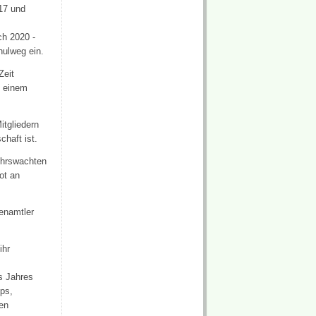
17 und
ch 2020 -
hulweg ein.
Zeit
n einem
itgliedern
chaft ist.
ehrswachten
ot an
renamtler
ihr
s Jahres
ps,
een