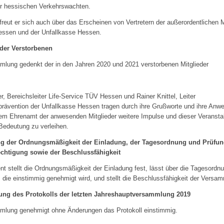
er hessischen Verkehrswachten.
reut er sich auch über das Erscheinen von Vertretern der außerordentlichen M
ssen und der Unfallkasse Hessen.
der Verstorbenen
mlung gedenkt der in den Jahren 2020 und 2021 verstorbenen Mitglieder
er, Bereichsleiter Life-Service TÜV Hessen und Rainer Knittel, Leiter
rävention der Unfallkasse Hessen tragen durch ihre Grußworte und ihre Anw
em Ehrenamt der anwesenden Mitglieder weitere Impulse und dieser Veransta
Bedeutung zu verleihen.
ng der Ordnungsmäßigkeit der Einladung, der Tagesordnung und Prüfun
htigung sowie der Beschlussfähigkeit
nt stellt die Ordnungsmäßigkeit der Einladung fest, lässt über die Tagesordn
die einstimmig genehmigt wird, und stellt die Beschlussfähigkeit der Versam
ng des Protokolls der letzten Jahreshauptversammlung 2019
mlung genehmigt ohne Änderungen das Protokoll einstimmig.