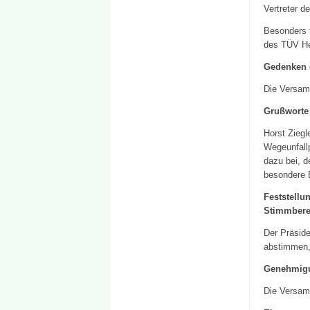
Vertreter d
Besonders f
des TÜV He
Gedenken 
Die Versam
Grußworte
Horst Ziegl
Wegeunfallp
dazu bei, d
besondere 
Feststellu
Stimmberec
Der Präside
abstimmen, 
Genehmigu
Die Versam