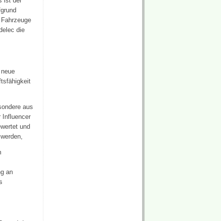
 ist der
fgrund
 Fahrzeuge
delec die
 neue
tsfähigkeit
esondere aus
 Influencer
ewertet und
 werden,
m
ng an
s