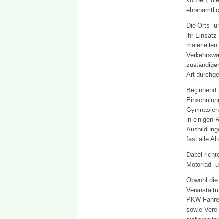
können; die
ehrenamtlic
Die Orts- 
ihr Einsatz
materielle
Verkehrswa
zuständigen
Art durchge
Beginnend 
Einschulung
Gymnasien, 
in einigen 
Ausbildunge
fast alle A
Dabei richt
Motorrad- u
Obwohl die
Veranstaltu
PKW-Fahrer
sowie Verei