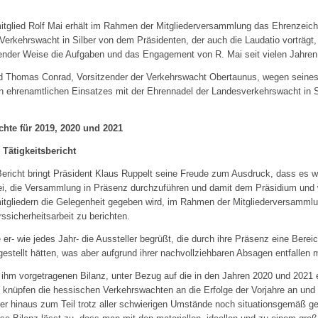
itglied Rolf Mai erhält im Rahmen der Mitgliederversammlung das Ehrenzeich
erkehrswacht in Silber von dem Präsidenten, der auch die Laudatio vorträgt, 
ender Weise die Aufgaben und das Engagement von R. Mai seit vielen Jahren 
d Thomas Conrad, Vorsitzender der Verkehrswacht Obertaunus, wegen seines
en ehrenamtlichen Einsatzes mit der Ehrennadel der Landesverkehrswacht in S
chte für 2019, 2020 und 2021
 Tätigkeitsbericht
ericht bringt Präsident Klaus Ruppelt seine Freude zum Ausdruck, dass es w
ei, die Versammlung in Präsenz durchzuführen und damit dem Präsidium und 
itgliedern die Gelegenheit gegeben wird, im Rahmen der Mitgliederversamml
rssicherheitsarbeit zu berichten.
 er- wie jedes Jahr- die Aussteller begrüßt, die durch ihre Präsenz eine Berei
estellt hätten, was aber aufgrund ihrer nachvollziehbaren Absagen entfallen 
 ihm vorgetragenen Bilanz, unter Bezug auf die in den Jahren 2020 und 2021 
 knüpfen die hessischen Verkehrswachten an die Erfolge der Vorjahre an und
er hinaus zum Teil trotz aller schwierigen Umstände noch situationsgemäß ge