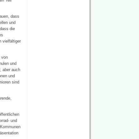
en Teil
rauen, dass
ellen und
dass die
es
vielfältiger
n von
hulen und
, aber auch
ionen und
nioren sind
hrende,
fentlichen
orrad- und
nd Kommunen
äsentation