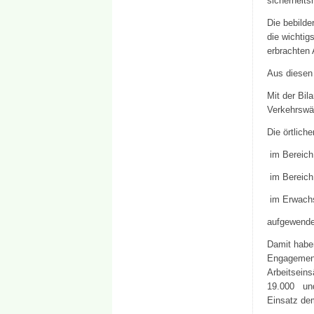
sicherheits
Die bebilde
die wichti
erbrachten 
Aus diesen
Mit der Bil
Verkehrswäc
Die örtlich
im Bereic
im Berei
im Erwach
aufgewende
Damit habe
Engagement
Arbeitsein
19.000 und
Einsatz dem